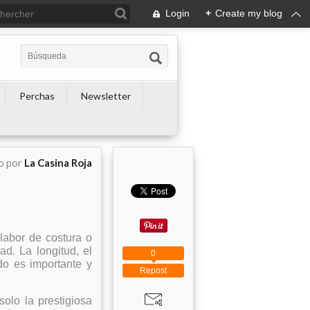
Login
+
Create my blog
Perchas
Newsletter
o por
La Casina Roja
labor de costura o
d. La longitud, el
0
do es importante y
Repost
olo la prestigiosa