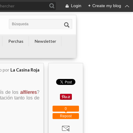
Login
+
Create my blog
Perchas
Newsletter
o por
La Casina Roja
ís de los
alfileres
?
ación tanto los de
0
Repost