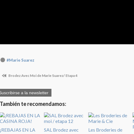
#Marie Suarez
Brodez Avec Moi de Marie Suarez/ Etapa 4
Suscribirse a la newsletter
También te recomendamos:
¡REBAJAS EN LA
SAL Brodez avec
Les Broderies de