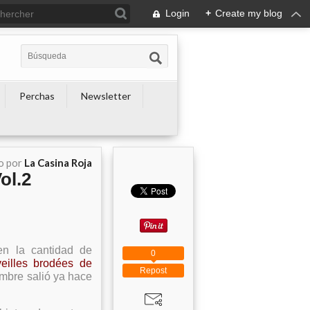
Login
+
Create my blog
Perchas
Newsletter
o por
La Casina Roja
ol.2
en la cantidad de
0
eilles brodées de
Repost
mbre salió ya hace