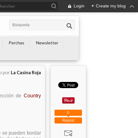
Login
+
Create my blog
Perchas
Newsletter
o por
La Casina Roja
lección de
Country
0
Repost
e se pueden bordar