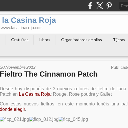
 la Casina Roja
o www.lacasinaroja.com
s
Gratuitos
Libros
Organizadores de hilos
Tijeras
20 Noviembre 2012
Publicad
Fieltro The Cinnamon Patch
Desde hoy disponéis de 3 nuevos colores de fieltro de lan
Patch en
La Casina Roja
: Rouge, Rose poudre y Gallet
Con estos nuevos fieltros, en este momento tenéis una pal
donde elegir
.