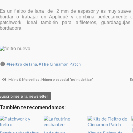
Es un fieltro de lana de 2 mm de espesor y es muy suave a
bordar o trabajar en Appliqué y combina perfectamente c
patchwork. Ideal también para alfileteros, guardaaguja
bordadora.
,
#Fieltro de lana
#The Cinnamon Patch
Mains & Merveilles . Número especial "point de tige"
E
Suscribirse a la newsletter
También te recomendamos:
Patchwork y fieltro
La feutrine
Kits de Fieltro de