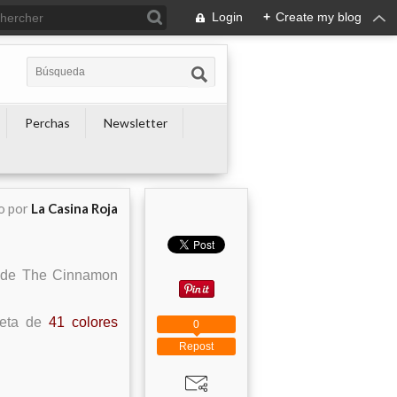
Login
+
Create my blog
Perchas
Newsletter
o por
La Casina Roja
a de The Cinnamon
eta de
41 colores
0
Repost