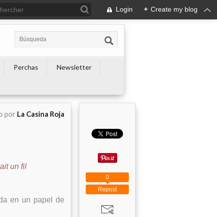
Login
+
Create my blog
Perchas
Newsletter
o por
La Casina Roja
tait un fil
0
Repost
ada en un papel de