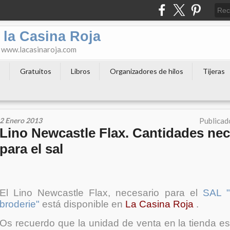
 la Casina Roja
o www.lacasinaroja.com
s
Gratuitos
Libros
Organizadores de hilos
Tijeras
2 Enero 2013
Publicad
Lino Newcastle Flax. Cantidades nec
para el sal
El Lino Newcastle Flax, necesario para el
S
AL 
broderi
e"
está disponible en
La Casina Roja
.
Os recuerdo que la unidad de venta en la tienda es