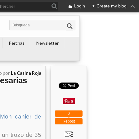
Login
+
Create my blog
Perchas
Newsletter
o por
La Casina Roja
esarias
0
"Mon cahier de
Repost
 un trozo de 35