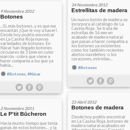
24 Noviembre 2012
Estrellitas de madera
9 Noviembre 2012
Botones
Un nuevo botón de madera se
incorpora al catálogo de La
...Si, más botones, y es que me
Casina Roja . Se trata de
encantán ¡Que le voy a hacer!.
estrellas de 16 mm en
Desde hoy podéis encontrar
acabado de madera natural
en La Casina Roja nuevas
que pasan a hacer compañía a
variedades de botones. En
los botones ya existentes
Nácar han llegado botones
como los también recientes
circulares de 11mm en color
abetos navideños: o los
marrón -cobre que viene a
corazones, estrellas...
hacer companía a los que ya
había...
#Botones
,
#Botones
#Nácar
23 Abril 2012
Botones de madera
2 Noviembre 2011
Le P'tit Bûcheron
Desde hoy podéis encontrar
en La Casina Roja, botones de
Hacía mucho tiempo que tenía
madera natural acabados en
ganas de estos botones… y la
diferentes formas: Corazón,