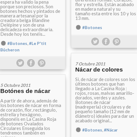
espera ha valido la pena
flor y estrella. Están acabado
porque son preciosos. Son
en madera natural y su
botones hechos y pintados de
tamaño esta entre los 10 y los
manera artesanal por la
13 mm.
creadora belga Blandine
Delépine y son de una
#Botones
delicadeza extraordinaria.
Desde hoy los tenéis...
,
#Botones
#Le P'tit
Bûcheron
7 Octubre 2011
Nácar de colores
Si, de nácar de colores son los
últimos botones que han
5 Octubre 2011
llegado a La Casina Roja :
Botónes de nácar
rojos, rosas, malvas amarillo-
dorados, verdes y azules.
A partir de ahora, además de
Botones de nácar
los botones de nácar en forma
(madreperla) circulares y de
de corazón, flor, rectángulo,
pequeño tamaño (12 mm de
estrella y hexágono,
diámetro) ideales para dar un
disponéis en La Casina Roja
acabado original...
de botones Ovalados
Circulares Enseguida los
,
#Botones
#Nácar
tendremos también en