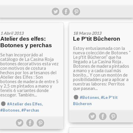
1 Abril 2013
18 Marzo 2013
Atelier des elfes:
Le P'tit Bûcheron
Botones y perchas
Estoy entusiasmada con la
nueva colección de Botones “
Se han incorporádo al
Le p'tit Bûcheron” que ha
catálogo de La Casina Roja
llegado a La Casina Roja .
botones decorativos esta vez
Botones de madera pintados
con motivos de costura
a mano y a cada cual más
hechos por los artesanos del
bonito... Y con un montón de
Atelier des Elfes : Son
posibilidaddes para aplicar a
botones de madera de entre 5
nuestras labores: Perritos
y 2,5 cm pintados a mano y
que pasean...
tenéis 6 variantes donde
escoger. También...
,
#Botones
#Le P'tit
,
Bûcheron
#Atelier des Elfes
,
#Botones
#Perchas