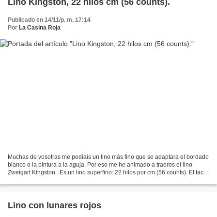
Lino Kingston, 22 hilos cm (56 counts).
Publicado en 14/11/p. m. 17:14
Por
La Casina Roja
Muchas de vosotras me pedíais un lino más fino que se adaptara el bordado
blanco o la pintura a la aguja. Por eso me he animado a traeros el lino
Zweigart Kingston . Es un lino superfino: 22 hilos por cm (56 counts). El tacto
es muy delicado y sin embargo...
Lino con lunares rojos