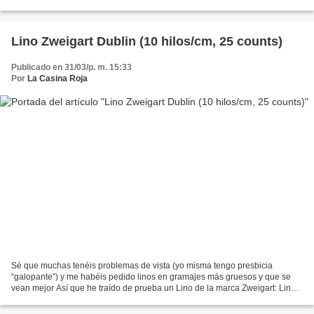
la medida básica de corte...
Lino Zweigart Dublin (10 hilos/cm, 25 counts)
Publicado en 31/03/p. m. 15:33
Por
La Casina Roja
Sé que muchas tenéis problemas de vista (yo misma tengo presbicia
“galopante”) y me habéis pedido linos en gramajes más gruesos y que se
vean mejor Así que he traído de prueba un Lino de la marca Zweigart: Lino
Dublin de 10 hilos/cm (25 counts). Lo he...