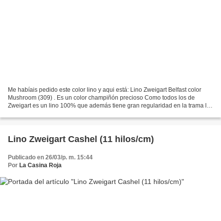
Me habíais pedido este color lino y aqui está: Lino Zweigart Belfast color
Mushroom (309) . Es un color champiñón precioso Como todos los de
Zweigart es un lino 100% que además tiene gran regularidad en la trama lo
que lo hace ideal para los bordados...
Lino Zweigart Cashel (11 hilos/cm)
Publicado en 26/03/p. m. 15:44
Por
La Casina Roja