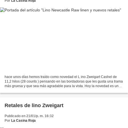
Por
La Casina Roja
hace unos días hemos traído como novedad el L ino Zweigart Cashel de
11,2 hilos (28 counts ) pensando en las bordadoras que les gusta una trama
más gruesa y que sea más agradable para la vista. Hoy la novedad es un
nuevo color pero con la trama más fina:...
Retales de lino Zweigart
Publicado en 21/01/p. m. 16:32
Por
La Casina Roja