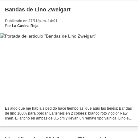
Bandas de Lino Zweigart
Publicado en 27/11/p. m. 14:01
Por
La Casina Roja
Es algo que me habíais pedido hace tiempo así que aquí las tenéis: Bandas
de lino 100% para bordar. La tenéis en 2 colores: blanco roto y color Raw
linen. El ancho en ambas de 8,5 cm y llevan un remate tipo vainica. Lino es
de 25 counts (10 hilos/cm)...