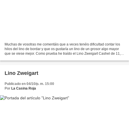
Muchas de vosotras me comentáis que a veces tenéis dificultad contar los
hilos del lino de bordar y que os gustaría un lino de un grosor algo mayor
que se viese mejor. Como prueba he traído el Lino Zweigart Cashel de 11,2
hilos (28 counts) . Como todos...
Lino Zweigart
Publicado en 04/10/p. m. 15:00
Por
La Casina Roja