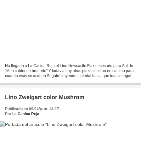
Ha llegado a La Casina Roja el Lino Newcastle Flax necesario para Sal de
“Mon cahier de broderie” Y todavía hay otras piezas de lino en camino para
cuando esas se acaben Seguiré trayendo material hasta que todas tengáis
de todo y a lo largo del año procuraré...
Lino Zweigart color Mushrom
Publicado en 09/04/p. m. 14:17
Por
La Casina Roja