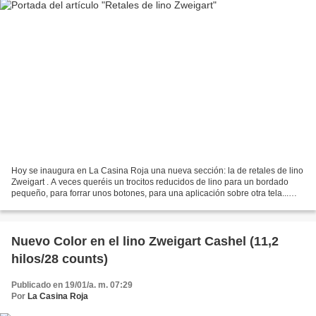
Hoy se inaugura en La Casina Roja una nueva sección: la de retales de lino
Zweigart . A veces queréis un trocitos reducidos de lino para un bordado
pequeño, para forrar unos botones, para una aplicación sobre otra tela...
¡pues esta es vuestra ocasión!....
Nuevo Color en el lino Zweigart Cashel (11,2
hilos/28 counts)
Publicado en 19/01/a. m. 07:29
Por
La Casina Roja