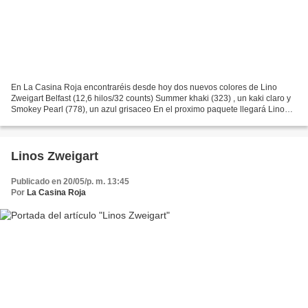
En La Casina Roja encontraréis desde hoy dos nuevos colores de Lino
Zweigart Belfast (12,6 hilos/32 counts) Summer khaki (323) , un kaki claro y
Smokey Pearl (778), un azul grisaceo En el proximo paquete llegará Lino
Cashel (11 hilos /28 counts) No dudéis...
Linos Zweigart
Publicado en 20/05/p. m. 13:45
Por
La Casina Roja