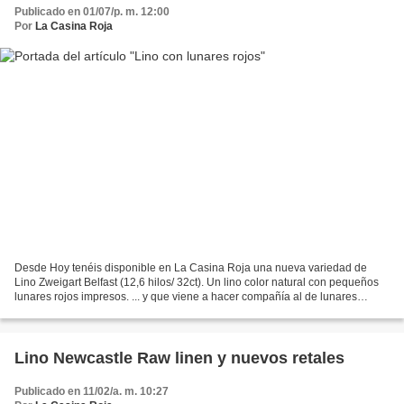
Publicado en 01/07/p. m. 12:00
Por
La Casina Roja
Desde Hoy tenéis disponible en La Casina Roja una nueva variedad de
Lino Zweigart Belfast (12,6 hilos/ 32ct). Un lino color natural con pequeños
lunares rojos impresos. ... y que viene a hacer compañía al de lunares
blancos que ya conocéis La trama del...
Lino Newcastle Raw linen y nuevos retales
Publicado en 11/02/a. m. 10:27