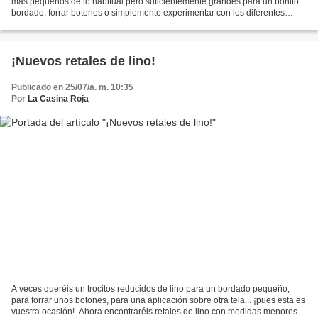
más pequeños de lo habitual pero suficientemente grandes para un bonito
bordado, forrar botones o simplemente experimentar con los diferentes
gramajes del lino. ¡Ya sabéis que se...
¡Nuevos retales de lino!
Publicado en 25/07/a. m. 10:35
Por
La Casina Roja
A veces queréis un trocitos reducidos de lino para un bordado pequeño,
para forrar unos botones, para una aplicación sobre otra tela... ¡pues esta es
vuestra ocasión!. Ahora encontraréis retales de lino con medidas menores a