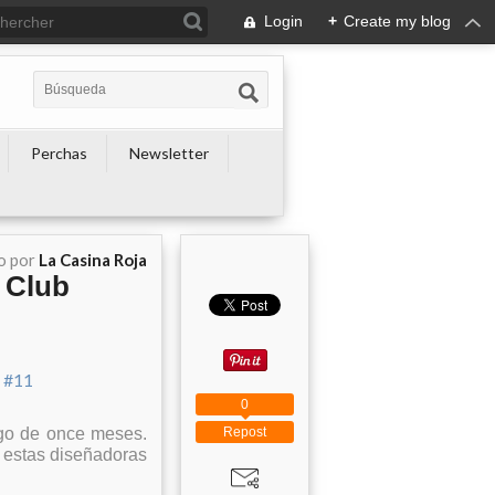
Login
+
Create my blog
Perchas
Newsletter
o por
La Casina Roja
 Club
0
Repost
rgo de once meses.
 estas diseñadoras