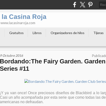
 la Casina Roja
o www.lacasinaroja.com
s
Gratuitos
Libros
Organizadores de hilos
Tijeras
9 Octubre 2016
Publicad
Bordando:The Fairy Garden. Garden
Series #11
¡Y ya van once! Once preciosos diseños de Blackbird a lo la
Casi un año acompañada por esta serie que como todas las de
americanas no defraudan.