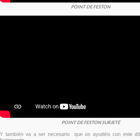
POINT DE FESTON
POINT DE FESTON SURJETÉ
Y también va a ser necesario que os ayudéis con este dib