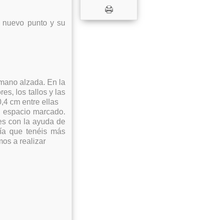
n nuevo punto y su
 mano alzada. En la
es, los tallos y las
,4 cm entre ellas
l espacio marcado.
les con la ayuda de
afía que tenéis más
os a realizar