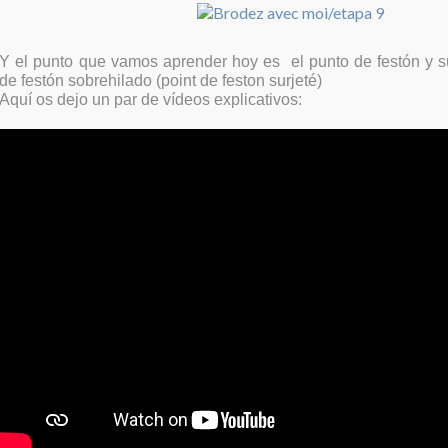
Y el punto que vamos aprender hoy es el punto de festón y su
de festón sobrehilado (point de feston surjeté)
Aquí os dejo un par de vídeos explicativos: