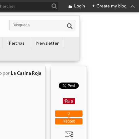
Login
+
Create my blog
Perchas
Newsletter
o por
La Casina Roja
0
Repost