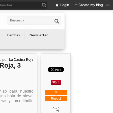
Login
+
Create my blog
Perchas
Newsletter
o por
La Casina Roja
Roja, 3
hizo para nuestro
0
una bola de nieve.
Repost
ras y como librillo