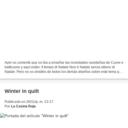
Ayer os comenté que os iba a enseñar las novedades navideñas de Cuore e
batticuore y aquí están: Il tempo di Natale Non é Natale senza albero di
Natale: Pero no os olvidéis de todos los demás diseños sobre este tema que
tiene esta casa y que son todos...
Winter in quilt
Publicado en 20/11/p. m. 13:17
Por
La Casina Roja