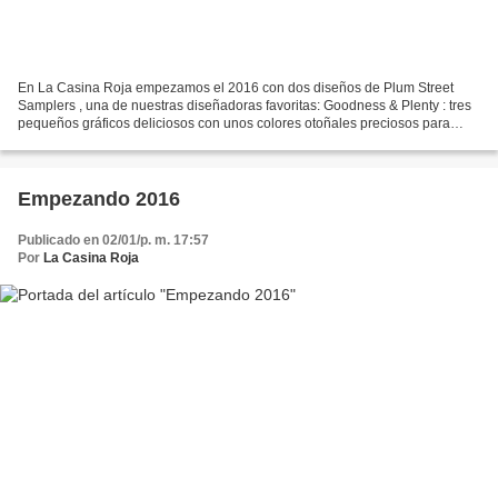
En La Casina Roja empezamos el 2016 con dos diseños de Plum Street
Samplers , una de nuestras diseñadoras favoritas: Goodness & Plenty : tres
pequeños gráficos deliciosos con unos colores otoñales preciosos para
desearos bondad y abundancia Autumn Gifts...
Empezando 2016
Publicado en 02/01/p. m. 17:57
Por
La Casina Roja