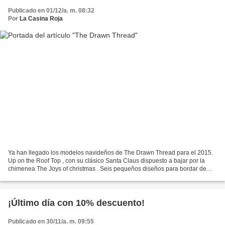
Publicado en 01/12/a. m. 08:32
Por
La Casina Roja
Ya han llegado los modelos navideños de The Drawn Thread para el 2015.
Up on the Roof Top , con su clásico Santa Claus dispuesto a bajar por la
chimenea The Joys of christmas . Seis pequeños diseños para bordar de
manera independiente Pero como todavía...
¡Último día con 10% descuento!
Publicado en 30/11/a. m. 09:55