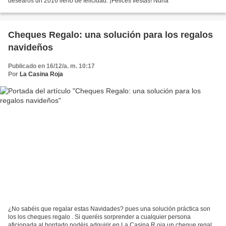
desearos un 2016 lleno de felicidad. ¡Felices fiestas! Nuria
Cheques Regalo: una solución para los regalos
navideños
Publicado en 16/12/a. m. 10:17
Por
La Casina Roja
¿No sabéis que regalar estas Navidades? pues una solución práctica son
los los cheques regalo . Si queréis sorprender a cualquier persona
aficionada al bordado podéis adquirir en La Casina R oja un cheque regalo