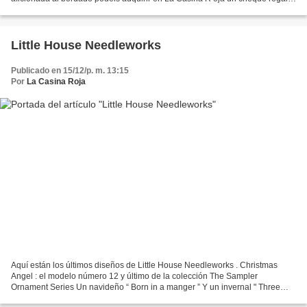
por el importe que deseéis. Recibiréis...
Little House Needleworks
Publicado en 15/12/p. m. 13:15
Por
La Casina Roja
Aquí están los últimos diseños de Little House Needleworks . Christmas
Angel : el modelo número 12 y último de la colección The Sampler
Ornament Series Un navideño “ Born in a manger ” Y un invernal " Three
Snowy Hills " Todavía estáis a tiempo para colgarlos...