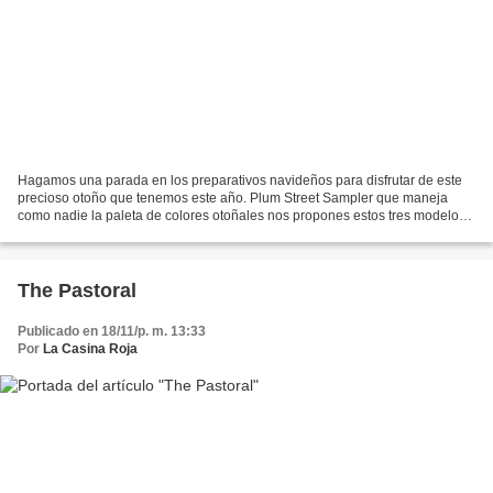
Hagamos una parada en los preparativos navideños para disfrutar de este
precioso otoño que tenemos este año. Plum Street Sampler que maneja
como nadie la paleta de colores otoñales nos propones estos tres modelos
para bordar: Blessings Abound Bounty Sampler Labor...
The Pastoral
Publicado en 18/11/p. m. 13:33
Por
La Casina Roja