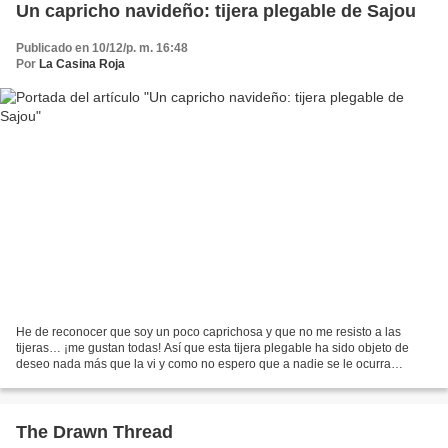
Un capricho navideño: tijera plegable de Sajou
Publicado en 10/12/p. m. 16:48
Por
La Casina Roja
He de reconocer que soy un poco caprichosa y que no me resisto a las
tijeras… ¡me gustan todas! Así que esta tijera plegable ha sido objeto de
deseo nada más que la vi y como no espero que a nadie se le ocurra
regalármela pues he pasado a la acción. Es...
The Drawn Thread