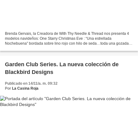
Brenda Gervais, la Creadora de With Thy Needle & Thread nos presenta 4
modelos navideños: One Starry Christmas Eve : “Una estrellada
Nochebuena” bordada sobre lino rojo con hilo de seda…toda una gozada
irresistible Ho! Ho! Ho! : con un clásico Santa Claus Merry...
Garden Club Series. La nueva colección de
Blackbird Designs
Publicado en 14/11/a. m. 09:32
Por
La Casina Roja