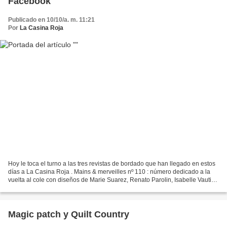
Facebook
Publicado en 10/10/a. m. 11:21
Por
La Casina Roja
Hoy le toca el turno a las tres revistas de bordado que han llegado en estos
días a La Casina Roja . Mains & merveilles nº 110 : número dedicado a la
vuelta al cole con diseños de Marie Suarez, Renato Parolin, Isabelle Vautier,
Madame. Chantilly o Tralala...
Magic patch y Quilt Country