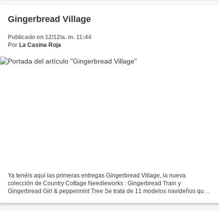
Gingerbread Village
Publicado en 12/12/a. m. 11:44
Por
La Casina Roja
Ya tenéis aquí las primeras entregas Gingerbread Village, la nueva
colección de Country Cottage Needleworks : Gingerbread Train y
Gingerbread Girl & peppermint Tree Se trata de 11 modelos navideños que
se pueden bordar de manera independiente o si se...