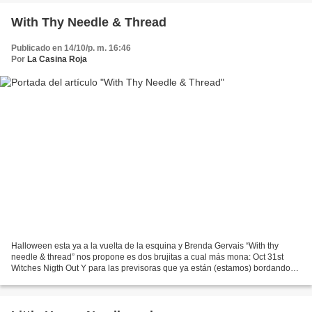
With Thy Needle & Thread
Publicado en 14/10/p. m. 16:46
Por
La Casina Roja
Halloween esta ya a la vuelta de la esquina y Brenda Gervais “With thy
needle & thread” nos propone es dos brujitas a cual más mona: Oct 31st
Witches Nigth Out Y para las previsoras que ya están (estamos) bordando
motivos navideños esta delicia: Christmas...