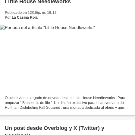
Little House Needleworks
Publicado en 12/10/p. m. 19:12
Por
La Casina Roja
Octubre viene cargado de novedades de Little House Needleworks . Para
empezar “ Blessed is de life ”. Un diseño exclusivo para el aniversario de
Hoffman Distributing Fall Squared : una monada dedicada al otoño y que
huele a serie de las 4 estaciones Y...
Un post desde Overblog y X (Twitter) y