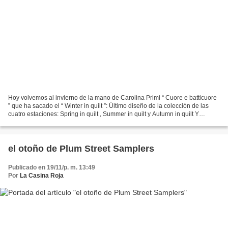
Hoy volvemos al invierno de la mano de Carolina Primi “ Cuore e batticuore
” que ha sacado el “ Winter in quilt ”: Último diseño de la colección de las
cuatro estaciones: Spring in quilt , Summer in quilt y Autumn in quilt Y
mañana vuelvo con los diseños...
el otoño de Plum Street Samplers
Publicado en 19/11/p. m. 13:49
Por
La Casina Roja